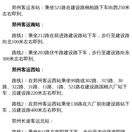
郑州客运东站：乘坐521路在建设路桐柏路下车向西250米
左右即到。
郑州客运南站
：
路线1：乘坐212路在前进路建设路站下车，步行至建设路
向北100米左右即到。
路线2：乘坐203路伏牛路建设路下车，步行至建设路向东
300米左右即到。
郑州客运西站
：
路线1：在郑州客运西站乘坐99路或302路、315路、30
路、322路、31路、11路、1路、521路在建设路国棉六厂站下
车，沿建设路220米左右即到。
路线2：在郑州客运西站乘坐138路在六厂前街建设路站下
车，沿建设路400米左右即到。
郑州长途客运北站：
路线1：乘坐B11路在南阳路下车，步行至农业路南阳路