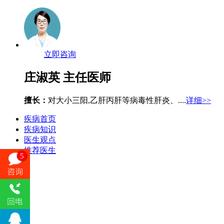
立即咨询
庄淑英
主任医师
擅长：
对大小三阳,乙肝丙肝等病毒性肝炎、....
详细>>
疾病首页
疾病知识
医生观点
推荐医生
5