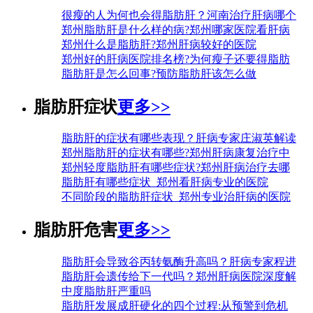
很瘦的人为何也会得脂肪肝？河南治疗肝病哪个
郑州脂肪肝是什么样的病?郑州哪家医院看肝病
郑州什么是脂肪肝?郑州肝病较好的医院
郑州好的肝病医院排名榜?为何瘦子还要得脂肪
脂肪肝是怎么回事?预防脂肪肝该怎么做
脂肪肝症状
更多>>
脂肪肝的症状有哪些表现？肝病专家庄淑英解读
郑州脂肪肝的症状有哪些?郑州肝病康复治疗中
郑州轻度脂肪肝有哪些症状?郑州肝病治疗去哪
脂肪肝有哪些症状_郑州看肝病专业的医院
不同阶段的脂肪肝症状_郑州专业治肝病的医院
脂肪肝危害
更多>>
脂肪肝会导致谷丙转氨酶升高吗？肝病专家程进
脂肪肝会遗传给下一代吗？郑州肝病医院深度解
中度脂肪肝严重吗
脂肪肝发展成肝硬化的四个过程:从预警到危机