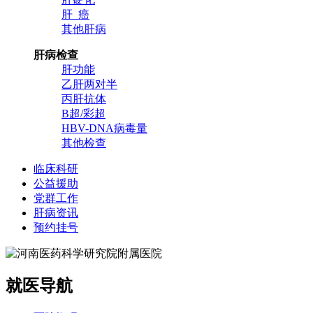
肝 癌
其他肝病
肝病检查
肝功能
乙肝两对半
丙肝抗体
B超/彩超
HBV-DNA病毒量
其他检查
临床科研
公益援助
党群工作
肝病资讯
预约挂号
就医导航