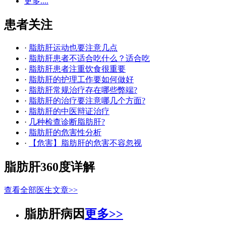
更多....
患者关注
·
脂肪肝运动也要注意几点
·
脂肪肝患者不适合吃什么？适合吃
·
脂肪肝患者注重饮食很重要
·
脂肪肝的护理工作要如何做好
·
脂肪肝常规治疗存在哪些弊端?
·
脂肪肝的治疗要注意哪几个方面?
·
脂肪肝的中医辩证治疗
·
几种检查诊断脂肪肝?
·
脂肪肝的危害性分析
·
【危害】脂肪肝的危害不容忽视
脂肪肝360度详解
查看全部医生文章>>
脂肪肝病因
更多>>