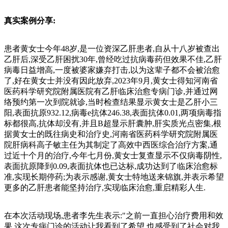
真实案例分享:
患者黄女士今年48岁,是一位资深乙肝患者,自从十八岁被查出
乙肝后,深受乙肝困扰30年,曾经吃过抗病毒药但效果不佳,乙肝
病毒日益增高,一度被婆家嫌弃打击,以为这辈子都不会被治愈
了,好在黄女士并没有因此放弃,2023年9月,黄女士得知河南省
医药科学研究院附属医院有乙肝临床治愈专病门诊,并通过网
络预约第一次到院就诊,当时检查结果显示黄女士是乙肝小三
阳,表面抗原932.12,病毒e抗体246.38,表面抗体0.01,两项病毒指
标都很高,抗体却没有,并且B超显示肝囊肿,肝实质光点密集,根
据黄女士的既往病史和治疗史,河南省医药科学研究院附属医
院肝病科高子敏主任为其制定了高效中西医综合治疗方案,通
过近十个月的治疗,今年七月份,黄女士复查显示不仅病毒阴性,
表面抗原降到0.09,表面抗体也已达标,成功达到了临床治愈标
准,实现长期停药;为表示感谢,黄女士特地送来锦旗,并表示希望
更多的乙肝患者能坚持治疗,实现临床治愈,重启精彩人生.
在本次活动现场,患者李先生表示:"之前一直担心治疗费用和效
果,这次专病门诊的活动让我看到了希望,也感受到了社会对我