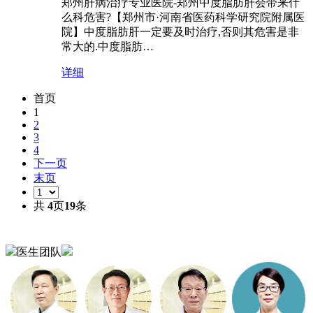
郑州肝病治疗专业医院-郑州中度脂肪肝会带来什
么科危害?【郑州市·河南省医药科学研究院附属医
院】中度脂肪肝一定要及时治疗,否则其危害是非
常大的.中度脂肪…
详细
首页
1
2
3
4
下一页
末页
共
4
页
19
条
医生团队