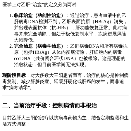
医学上对乙肝“治愈”的定义分为两种：
临床治愈（功能性治愈）
：通过治疗，患者血液中的乙
肝病毒DNA检测不到，乙肝表面抗原（HBsAg）消失，
并出现表面抗体（抗-HBs），肝功能恢复正常。此时病
毒并未完全清除，但处于极低复制水平，疾病进展风险
大幅降低。
完全治愈（病毒学治愈）
：乙肝病毒DNA和所有病毒抗
原（包括HBsAg）从体内彻底清除，肝细胞内的病毒
cccDNA（共价闭合环状DNA）也被根除。这是理想的
治愈状态，但目前医学尚无法实现。
现阶段目标
：对大多数大三阳患者而言，治疗的核心是抑制病
毒复制、减少肝脏炎症、延缓肝硬化或肝癌的发生，而非追
求“病毒清零”。
二、当前治疗手段：控制病情而非根治
目前乙肝大三阳的治疗以抗病毒药物为主，结合定期监测和生
活方式调整：