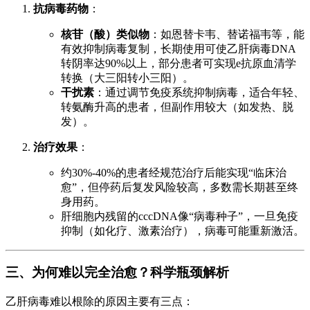
抗病毒药物
：
核苷（酸）类似物
：如恩替卡韦、替诺福韦等，能
有效抑制病毒复制，长期使用可使乙肝病毒DNA
转阴率达90%以上，部分患者可实现e抗原血清学
转换（大三阳转小三阳）。
干扰素
：通过调节免疫系统抑制病毒，适合年轻、
转氨酶升高的患者，但副作用较大（如发热、脱
发）。
治疗效果
：
约30%-40%的患者经规范治疗后能实现“临床治
愈”，但停药后复发风险较高，多数需长期甚至终
身用药。
肝细胞内残留的cccDNA像“病毒种子”，一旦免疫
抑制（如化疗、激素治疗），病毒可能重新激活。
三、为何难以完全治愈？科学瓶颈解析
乙肝病毒难以根除的原因主要有三点：