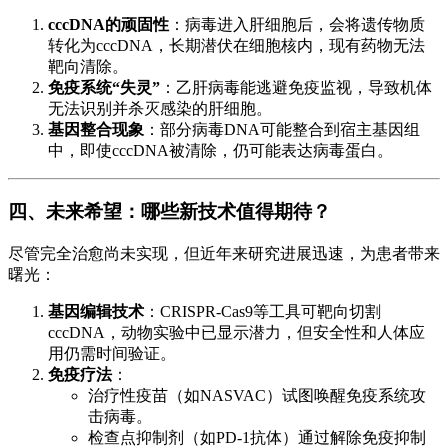
cccDNA的顽固性
：病毒进入肝细胞后，会将遗传物质
转化为cccDNA，长期潜伏在细胞核内，现有药物无法
靶向清除。
免疫系统“失灵”
：乙肝病毒能逃避免疫监视，导致机体
无法识别并杀灭感染的肝细胞。
基因整合现象
：部分病毒DNA可能整合到宿主基因组
中，即使cccDNA被清除，仍可能表达病毒蛋白。
四、未来希望：哪些新技术值得期待？
尽管完全治愈尚未实现，但近年来研究进展迅速，为患者带来
曙光：
基因编辑技术
：CRISPR-Cas9等工具可靶向切割
cccDNA，动物实验中已显示潜力，但安全性和人体应
用仍需时间验证。
免疫疗法
：
治疗性疫苗（如NASVAC）试图唤醒免疫系统攻
击病毒。
检查点抑制剂（如PD-1抗体）通过解除免疫抑制