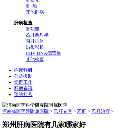
肝 癌
其他肝病
肝病检查
肝功能
乙肝两对半
丙肝抗体
B超/彩超
HBV-DNA病毒量
其他检查
临床科研
公益援助
党群工作
肝病资讯
预约挂号
河南省医药院附属医院
>
乙肝专区
>
乙肝
>
乙肝治疗
>
郑州肝病医院有几家哪家好